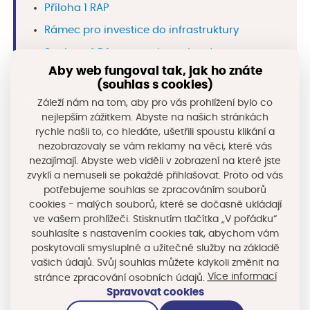
Příloha 1 RAP
Rámec pro investice do infrastruktury
Souhrnný Rámec pro investice do
infrastruktury
Aby web fungoval tak, jak ho znáte
(souhlas s cookies)
Záleží nám na tom, aby pro vás prohlížení bylo co
nejlepším zážitkem. Abyste na našich stránkách
Prezentace z jednání:
rychle našli to, co hledáte, ušetřili spoustu klikání a
nezobrazovaly se vám reklamy na věci, které vás
Prezentace CIRI
nezajímají. Abyste web viděli v zobrazení na které jste
Prezentace MMR
zvyklí a nemuseli se pokaždé přihlašovat. Proto od vás
potřebujeme souhlas se zpracováním souborů
Prezentace ITI
cookies - malých souborů, které se dočasně ukládají
ve vašem prohlížeči. Stisknutím tlačítka „V pořádku“
souhlasíte s nastavením cookies tak, abychom vám
poskytovali smysluplné a užitečné služby na základě
Sdílejte na sociálních sítích
vašich údajů. Svůj souhlas můžete kdykoli změnit na
Více informací
stránce zpracování osobních údajů.
Spravovat cookies