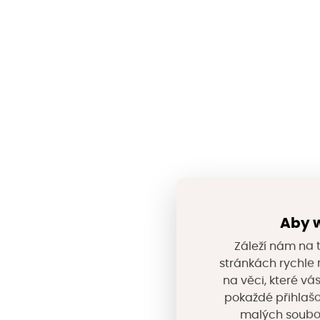
Aby w
Záleží nám na t
stránkách rychle n
na věci, které vá
pokaždé přihlašo
malých souborů