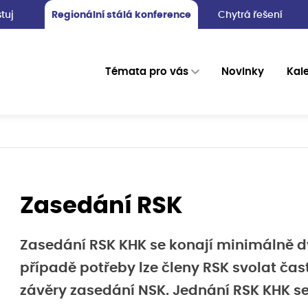
tuj
Regionální stálá konference
Chytrá řešení
Témata pro vás
Novinky
Kal
Zasedání RSK
Zasedání RSK KHK se konají minimálně dv
případě potřeby lze členy RSK svolat čast
závěry zasedání NSK. Jednání RSK KHK se