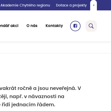
Akademie Chytrého regionu
Dotace a projekty
▼
endář akcí
O nás
Kontakty
akrát ročně a jsou neveřejná. V
ěji, např. v návaznosti na
 řídí jednacím řádem.