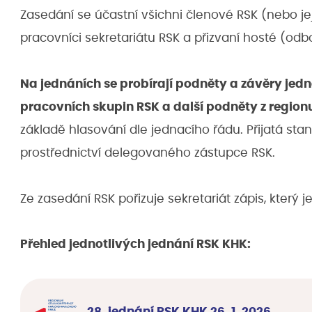
Zasedání se účastní všichni členové RSK (nebo jeji
pracovníci sekretariátu RSK a přizvaní hosté (odb
Na jednáních se probírají podněty a závěry je
pracovních skupin RSK a další podněty z region
základě hlasování dle jednacího řádu. Přijatá st
prostřednictví delegovaného zástupce RSK.
Ze zasedání RSK pořizuje sekretariát zápis, který j
Přehled jednotlivých jednání RSK KHK:
28. jednání RSK KHK 26. 1. 2026