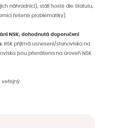
ch náhradníci), stálí hosté dle Statutu,
orníci řešené problematiky).
dnání NSK, dohodnutá doporučení
u
. RSK přijímá usnesení/stanoviska na
anoviska jsou přenášena na úroveň NSK
e veřejný.