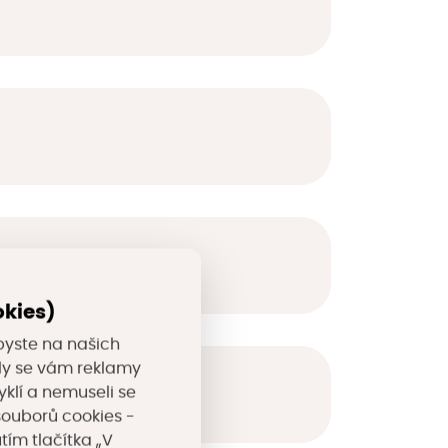
okies)
byste na našich
valy se vám reklamy
yklí a nemuseli se
souborů cookies -
tím tlačítka „V