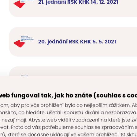
21. jednání RSK KHK 14. 12. 2021
20. jednání RSK KHK 5. 5. 2021
19. jednání RSK KHK 23. 9. 2020
eb fungoval tak, jak ho znáte (souhlas s co
om, aby pro vás prohlížení bylo co nejlepším zážitkem. A
ašli to, co hledáte, ušetřili spoustu klikání a nezobrazo
s nezajímají. Abyste web viděli v zobrazení na které jste zv
18. jednání RSK KHK 24. 6. 2020
vat. Proto od vás potřebujeme souhlas se zpracováním 
, které se dočasně ukládají ve vašem prohlížeči. Stisknu