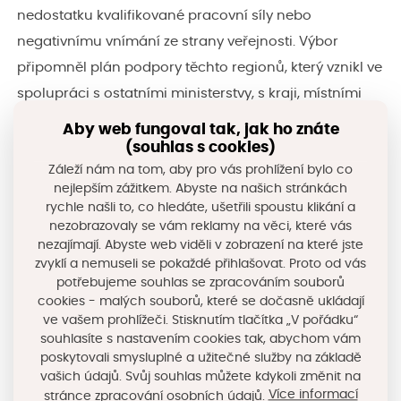
nedostatku kvalifikované pracovní síly nebo
negativnímu vnímání ze strany veřejnosti. Výbor
připomněl plán podpory těchto regionů, který vznikl ve
spolupráci s ostatními ministerstvy, s kraji, místními
akčními skupinami a dalšími partnery –
TO DO
Aby web fungoval tak, jak ho znáte
list
. Dalším velmi důležitým krokem tohoto plánu byla
(souhlas s cookies)
Záleží nám na tom, aby pro vás prohlížení bylo co
prioritizace, kdy zástupci všech krajů, ministerstev a
nejlepším zážitkem. Abyste na našich stránkách
územních partnerů hodnotili ty nejpalčivější a
rychle našli to, co hledáte, ušetřili spoustu klikání a
nejdůležitější opatření. Výsledky se na výboru
nezobrazovaly se vám reklamy na věci, které vás
nezajímají. Abyste web viděli v zobrazení na které jste
podrobně prezentovaly.
zvyklí a nemuseli se pokaždé přihlašovat. Proto od vás
potřebujeme souhlas se zpracováním souborů
V rámci prioritizace opatření se jako nejdůležitější
cookies - malých souborů, které se dočasně ukládají
ve vašem prohlížeči. Stisknutím tlačítka „V pořádku“
ukázaly návrat kvalifikovaných osob a absolventů
souhlasíte s nastavením cookies tak, abychom vám
vysokých škol do Regionů příležitostí, zajištění
poskytovali smysluplné a užitečné služby na základě
vašich údajů. Svůj souhlas můžete kdykoli změnit na
dostupnosti veřejných služeb v území, podpora
Více informací
stránce zpracování osobních údajů.