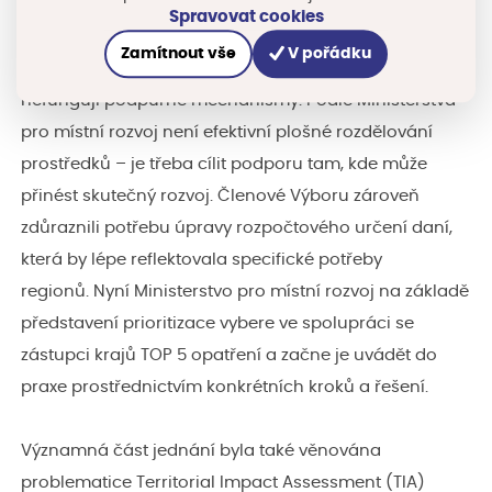
podnikání, rozvoj infrastruktury pro cestovní ruch a
Spravovat cookies
zjednodušení legislativy. Zazněla také potřeba posílit
Zamítnout vše
V pořádku
absorpční kapacitu regionů, zejména tam, kde dosud
nefungují podpůrné mechanismy. Podle Ministerstva
pro místní rozvoj není efektivní plošné rozdělování
prostředků – je třeba cílit podporu tam, kde může
přinést skutečný rozvoj. Členové Výboru zároveň
zdůraznili potřebu úpravy rozpočtového určení daní,
která by lépe reflektovala specifické potřeby
regionů. Nyní Ministerstvo pro místní rozvoj na základě
představení prioritizace vybere ve spolupráci se
zástupci krajů TOP 5 opatření a začne je uvádět do
praxe prostřednictvím konkrétních kroků a řešení.
Významná část jednání byla také věnována
problematice Territorial Impact Assessment (TIA)