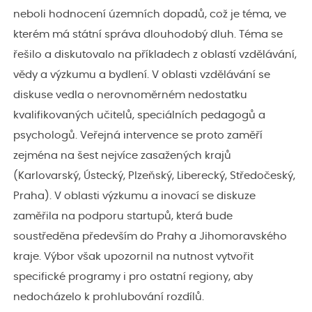
neboli hodnocení územních dopadů, což je téma, ve
kterém má státní správa dlouhodobý dluh. Téma se
řešilo a diskutovalo na příkladech z oblastí vzdělávání,
vědy a výzkumu a bydlení. V oblasti vzdělávání se
diskuse vedla o nerovnoměrném nedostatku
kvalifikovaných učitelů, speciálních pedagogů a
psychologů. Veřejná intervence se proto zaměří
zejména na šest nejvíce zasažených krajů
(Karlovarský, Ústecký, Plzeňský, Liberecký, Středočeský,
Praha). V oblasti výzkumu a inovací se diskuze
zaměřila na podporu startupů, která bude
soustředěna především do Prahy a Jihomoravského
kraje. Výbor však upozornil na nutnost vytvořit
specifické programy i pro ostatní regiony, aby
nedocházelo k prohlubování rozdílů.