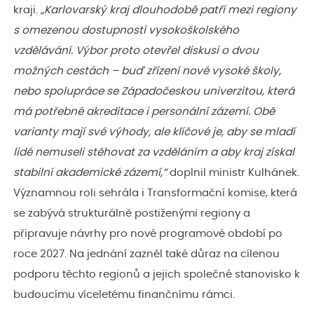
kraji.
„Karlovarský kraj dlouhodobě patří mezi regiony
s omezenou dostupností vysokoškolského
vzdělávání. Výbor proto otevřel diskusi o dvou
možných cestách – buď zřízení nové vysoké školy,
nebo spolupráce se Západočeskou univerzitou, která
má potřebné akreditace i personální zázemí. Obě
varianty mají své výhody, ale klíčové je, aby se mladí
lidé nemuseli stěhovat za vzděláním a aby kraj získal
stabilní akademické zázemí,“
doplnil ministr Kulhánek.
Významnou roli sehrála i Transformační komise, která
se zabývá strukturálně postiženými regiony a
připravuje návrhy pro nové programové období po
roce 2027. Na jednání zazněl také důraz na cílenou
podporu těchto regionů a jejich společné stanovisko k
budoucímu víceletému finančnímu rámci.