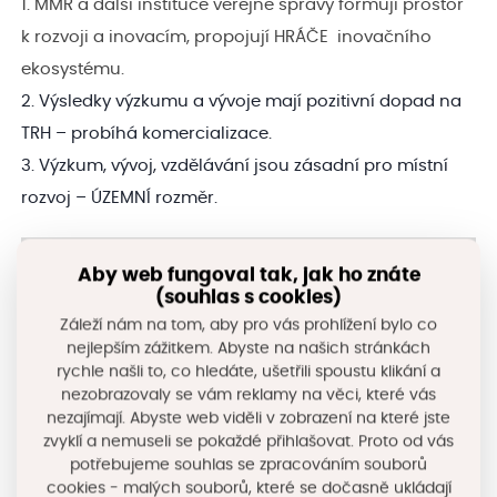
1. MMR a další instituce veřejné správy formují prostor
k rozvoji a inovacím, propojují HRÁČE inovačního
ekosystému.
2. Výsledky výzkumu a vývoje mají pozitivní dopad na
TRH – probíhá komercializace.
3. Výzkum, vývoj, vzdělávání jsou zásadní pro místní
rozvoj – ÚZEMNÍ rozměr.
Aby web fungoval tak, jak ho znáte
(souhlas s cookies)
Záleží nám na tom, aby pro vás prohlížení bylo co
nejlepším zážitkem. Abyste na našich stránkách
rychle našli to, co hledáte, ušetřili spoustu klikání a
nezobrazovaly se vám reklamy na věci, které vás
nezajímají. Abyste web viděli v zobrazení na které jste
zvyklí a nemuseli se pokaždé přihlašovat. Proto od vás
potřebujeme souhlas se zpracováním souborů
cookies - malých souborů, které se dočasně ukládají