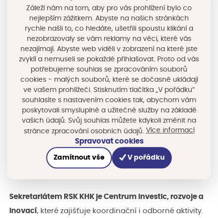
aktuálních projektech v oblasti vzdělávání, sociálního
Záleží nám na tom, aby pro vás prohlížení bylo co
nejlepším zážitkem. Abyste na našich stránkách
podnikání a začleňování, podnikavosti, energetiky a
rychle našli to, co hledáte, ušetřili spoustu klikání a
bydlení či rozvoje obcí. Všichni zdůraznili nutnost
nezobrazovaly se vám reklamy na věci, které vás
koordinace a společného postupu, aby se nová
nezajímají. Abyste web viděli v zobrazení na které jste
zvyklí a nemuseli se pokaždé přihlašovat. Proto od vás
pravidla podařilo efektivně převést do praxe.
potřebujeme souhlas se zpracováním souborů
cookies - malých souborů, které se dočasně ukládají
Za
jedenáct let své existence
se RSK KHK osvědčila
ve vašem prohlížeči. Stisknutím tlačítka „V pořádku“
souhlasíte s nastavením cookies tak, abychom vám
jako stabilní strategická platforma územních partnerů
poskytovali smysluplné a užitečné služby na základě
pro odbornou koordinaci a komunikaci mezi státní
vašich údajů. Svůj souhlas můžete kdykoli změnit na
správou, krajem a územními partnery. Posílení její role
Více informací
stránce zpracování osobních údajů.
Spravovat cookies
v období 2028+ je proto logickým krokem při dalším
Zamítnout vše
V pořádku
rozvoji Královéhradeckého kraje v oblasti
strategického plánování a dotační politiky.
Sekretariátem RSK KHK je Centrum investic, rozvoje a
inovací
, které zajišťuje koordinační i odborné aktivity.