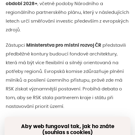
období 2028+
, včetně podoby Národního a
regionálního partnerského plánu, který v následujících
letech určí směřování investic především z evropských
zdrojů.
Zástupci
Ministerstva pro místní rozvoj ČR
představili
předběžné kontury budoucí fondové architektury,
která má být více flexibilní a silněji orientovaná na
potřeby regionů. Evropská komise zdůrazňuje plnění
milníků a posílení územního přístupu, právě zde má
RSK získat významnější postavení. Probíhá debata o
tom, aby se RSK stala partnerem kraje i státu při
nastavování priorit území.
Zástupci
územních partnerů
v RSK informovali o
Aby web fungoval tak, jak ho znáte
probíhajících přípravách na nové období i o
(souhlas s cookies)