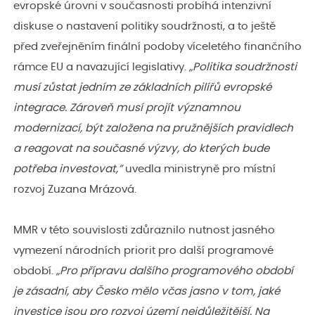
evropské úrovni v současnosti probíhá intenzivní
diskuse o nastavení politiky soudržnosti, a to ještě
před zveřejněním finální podoby víceletého finančního
rámce EU a navazující legislativy.
„Politika soudržnosti
musí zůstat jedním ze základních pilířů evropské
integrace. Zároveň musí projít významnou
modernizací, být založena na pružnějších pravidlech
a reagovat na současné výzvy, do kterých bude
potřeba investovat,”
uvedla ministryně pro místní
rozvoj Zuzana Mrázová.
MMR v této souvislosti zdůraznilo nutnost jasného
vymezení národních priorit pro další programové
období.
„Pro přípravu dalšího programového období
je zásadní, aby Česko mělo včas jasno v tom, jaké
investice jsou pro rozvoj území nejdůležitější. Na