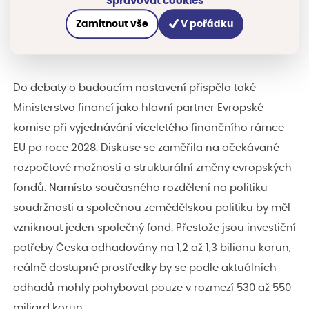
Spravovat cookies
politiky soudržnosti a diskutovali o možnostech využití
Zamítnout vše
V pořádku
těchto prostředků, mimo jiné v oblasti obrany a
bezpečnosti.
Do debaty o budoucím nastavení přispělo také
Ministerstvo financí jako hlavní partner Evropské
komise při vyjednávání víceletého finančního rámce
EU po roce 2028. Diskuse se zaměřila na očekávané
rozpočtové možnosti a strukturální změny evropských
fondů. Namísto současného rozdělení na politiku
soudržnosti a společnou zemědělskou politiku by měl
vzniknout jeden společný fond. Přestože jsou investiční
potřeby Česka odhadovány na 1,2 až 1,3 bilionu korun,
reálně dostupné prostředky by se podle aktuálních
odhadů mohly pohybovat pouze v rozmezí 530 až 550
miliard korun.