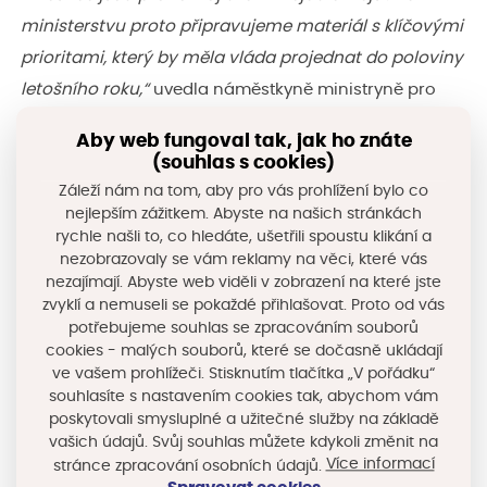
ministerstvu proto připravujeme materiál s klíčovými
prioritami, který by měla vláda projednat do poloviny
letošního roku,“
uvedla náměstkyně ministryně pro
místní rozvoj Olga Nebeská.
Aby web fungoval tak, jak ho znáte
(souhlas s cookies)
Za jednu z hlavních priorit budoucího financování
Záleží nám na tom, aby pro vás prohlížení bylo co
nejlepším zážitkem. Abyste na našich stránkách
považuje MMR dostupné bydlení. Řada projektů, které
rychle našli to, co hledáte, ušetřili spoustu klikání a
se v současnosti připravují, by mohly být po roce 2028
nezobrazovaly se vám reklamy na věci, které vás
financovány právě z evropských fondů.
nezajímají. Abyste web viděli v zobrazení na které jste
zvyklí a nemuseli se pokaždé přihlašovat. Proto od vás
potřebujeme souhlas se zpracováním souborů
Zástupci MMR představili aktuální stav čerpání
cookies - malých souborů, které se dočasně ukládají
finančních prostředků v současném programovém
ve vašem prohlížeči. Stisknutím tlačítka „V pořádku“
souhlasíte s nastavením cookies tak, abychom vám
období 2021–2027. Česko si v čerpání vede velmi
poskytovali smysluplné a užitečné služby na základě
dobře a dlouhodobě se drží na třetím až čtvrtém místě
vašich údajů. Svůj souhlas můžete kdykoli změnit na
Více informací
stránce zpracování osobních údajů.
mezi členskými státy EU. Dále shrnuli celkové přínosy