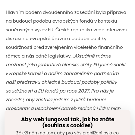
Hlavním bodem dvoudenního zasedání byla příprava
na budoucí podobu evropských fondů v kontextu
současných výzev EU. Česká republika vede intenzivní
diskusi na evropské úrovni o podobě politiky
soudržnosti před zveřejněním víceletého finančního
rámce a následné legislativy.
„Aktuálně máme
možnost jako jednotlivé členské státy EU jasně sdělit
Evropské komisi a našim zahraničním partnerům
naši představu ohledně budoucí podoby politiky
soudržnosti a EU fondů po roce 2027. Pro nás je
zásadní, aby zůstala jedním z pilířů budoucí
prosperity a uspokojení potřeb regionů i lidí v nich
žijících. Evropa ale bude muset napnout mnohem
Aby web fungoval tak, jak ho znáte
(souhlas s cookies)
větší úsilí při investování do výzkumu a vývoje,
Záleží nám na tom, aby pro vás prohlížení bylo co
digitalizace a dalších oblastí pro znovuzískání větší