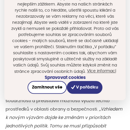
nejlepším zážitkem. Abyste na našich stránkách
konkurenceschopnost na globálním poli. Zároveň si
rychle našli to, co hledáte, ušetřili spoustu klikání a
uvědomujeme i změny v geopolitické oblast. S tím
nezobrazovaly se vám reklamy na věci, které vás
nezajímají. Abyste web viděli v zobrazení na které jste
souvisí nutnost se strategicky věnovat i tématu
zvyklí a nemuseli se pokaždé přihlašovat. Proto od vás
obrany a bezpečnosti,”
prohlásil ministr Kulhánek. Do
potřebujeme souhlas se zpracováním souborů
cookies - malých souborů, které se dočasně ukládají
diskuse přispělo i Ministerstvo financí, které je hlavním
ve vašem prohlížeči. Stisknutím tlačítka „V pořádku“
partnerem Evropské komise ve vyjednávání o podobě
souhlasíte s nastavením cookies tak, abychom vám
víceletého finančního rámce EU po roce 2028.
poskytovali smysluplné a užitečné služby na základě
vašich údajů. Svůj souhlas můžete kdykoli změnit na
Více informací
stránce zpracování osobních údajů.
Zástupci Ministerstva pro místní rozvoj představili
Spravovat cookies
aktuální stav čerpání v současném programovém
Zamítnout vše
V pořádku
období EU 2021–2027. Shrnuli celkové přínosy politiky
soudržnosti a představili možnosti využití těchto
prostředků v oblasti obrany a bezpečnosti.
„Vzhledem
k novým výzvám dojde ke změnám v prioritách
jednotlivých politik. Tomu se musí přizpůsobit