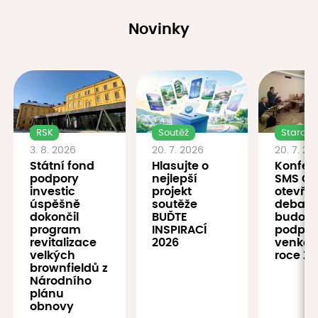
Novinky
RSK
Soutěž
Starostu
3. 8. 2026
20. 7. 2026
20. 7. 20
Státní fond
Hlasujte o
Konfer
podpory
nejlepší
SMS ČR
investic
projekt
otevřel
úspěšně
soutěže
debatu
dokončil
BUĎTE
budouc
program
INSPIRACÍ
podpor
revitalizace
2026
venkov
velkých
roce 20
brownfieldů z
Národního
plánu
obnovy