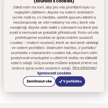
(souhlas s cookies)
Záleží nám na tom, aby pro vás prohlížení bylo co
nejlepším zážitkem. Abyste na našich stránkách
rychle našli to, co hledáte, ušetřili spoustu klikání a
nezobrazovaly se vám reklamy na věci, které vás
nezajímají. Abyste web viděli v zobrazení na které jste
zvyklí a nemuseli se pokaždé přihlašovat. Proto od vás
potřebujeme souhlas se zpracováním souborů
cookies - malých souborů, které se dočasně ukládají
ve vašem prohlížeči. Stisknutím tlačítka „V pořádku“
souhlasíte s nastavením cookies tak, abychom vám
poskytovali smysluplné a užitečné služby na základě
vašich údajů. Svůj souhlas můžete kdykoli změnit na
Národní úroveň
Více informací
stránce zpracování osobních údajů.
Územní dimenze, Národní stálá konference
Spravovat cookies
Zjistit více
Zamítnout vše
V pořádku